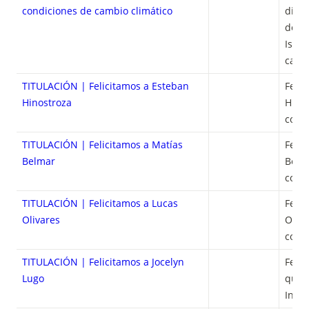
condiciones de cambio climático
dispo
desaf
Isla 
cambi
TITULACIÓN | Felicitamos a Esteban
Felic
Hinostroza
Hinos
como 
TITULACIÓN | Felicitamos a Matías
Felic
Belmar
Belma
como 
TITULACIÓN | Felicitamos a Lucas
Felic
Olivares
Oliva
como 
TITULACIÓN | Felicitamos a Jocelyn
Felic
Lugo
quien
Ingen