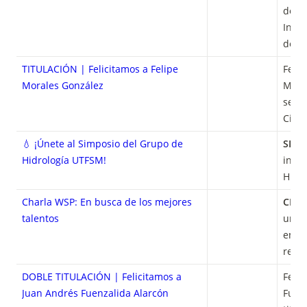
de A
Inund
de C
TITULACIÓN | Felicitamos a Felipe
Felic
Morales González
Moral
se ti
Civil
💧 ¡Únete al Simposio del Grupo de
SIMP
Hidrología UTFSM!
inves
Hidro
Charla WSP: En busca de los mejores
CHA
talentos
una c
empr
reco
DOBLE TITULACIÓN | Felicitamos a
Felic
Juan Andrés Fuenzalida Alarcón
Fuenz