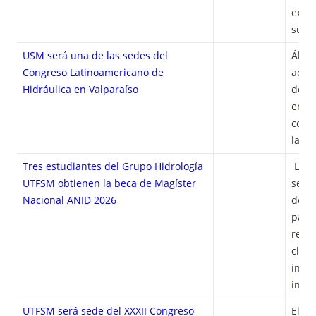
extre
subtr
USM será una de las sedes del
Álvar
Congreso Latinoamericano de
acad
Hidráulica en Valparaíso
desta
encue
comu
lati
Tres estudiantes del Grupo Hidrología
 Las investigaciones 
UTFSM obtienen la beca de Magíster
sele
Nacional ANID 2026
desaf
país 
recur
climá
inteli
ingen
UTFSM será sede del XXXII Congreso
El ev