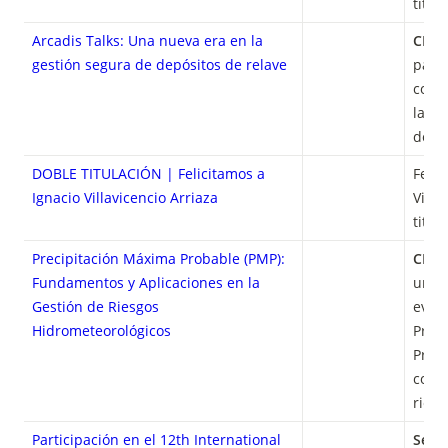
titul
Arcadis Talks: Una nueva era en la
CHA
gestión segura de depósitos de relave
parti
conve
la ev
de de
DOBLE TITULACIÓN
| Felicitamos a
Felic
Ignacio Villavicencio Arriaza
Villa
titul
Precipitación Máxima Probable (PMP):
CHA
Fundamentos y Aplicaciones en la
una c
Gestión de Riesgos
evolu
Hidrometeorológicos
Preci
Proba
conte
riesg
Participación en el
12th International
Senda