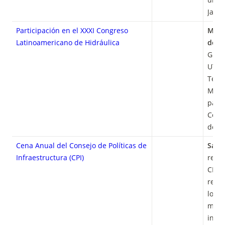
Japón
Participación en el XXXI Congreso
Medel
Latinoamericano de Hidráulica
de O
Grupo
UTFSM
Técni
María
parti
Cong
de Hi
Cena Anual del Consejo de Políticas de
Sant
Infraestructura (CPI)
reali
CPI, 
revis
logro
mater
infra