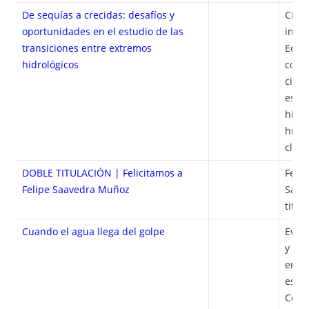
De sequías a crecidas: desafíos y
CHARL
oportunidades en el estudio de las
invit
transiciones entre extremos
Edua
hidrológicos
como 
civil
espec
hidro
hídri
climá
DOBLE TITULACIÓN
| Felicitamos a
Felic
Felipe Saavedra Muñoz
Saav
titul
Cuando el agua llega del golpe
Event
y llu
enfre
escen
Compr