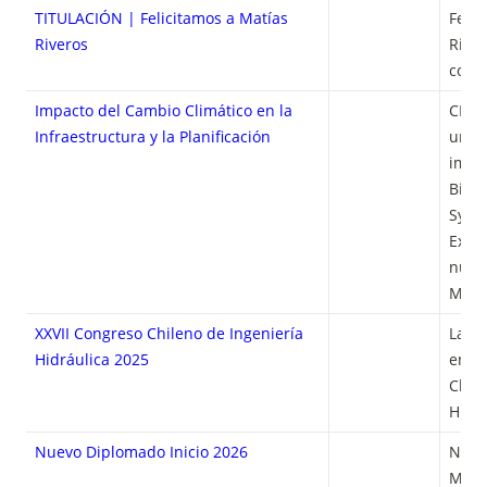
TITULACIÓN | Felicitamos a Matías
Felic
Riveros
River
como 
Impacto del Cambio Climático en la
CHARL
Infraestructura y la Planificación
una c
impar
Bisho
Syste
Exete
nues
Migu
XXVII Congreso Chileno de Ingeniería
La d
Hidráulica 2025
en el
Chile
Hidrá
Nuevo Diplomado Inicio 2026
Nuev
Model