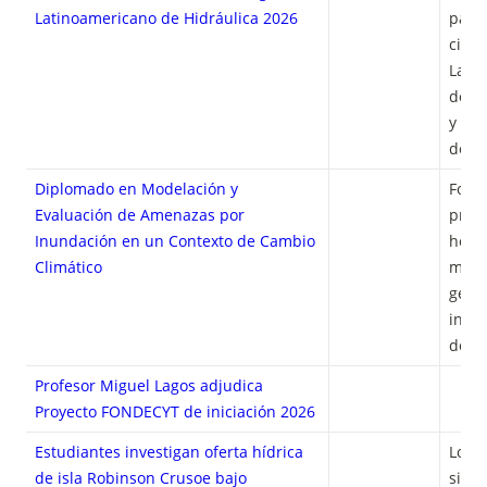
Latinoamericano de Hidráulica 2026
para 
cient
Latin
desar
y Viñ
de o
Diplomado en Modelación y
Forma
Evaluación de Amenazas por
prog
Inundación en un Contexto de Cambio
herra
Climático
model
gest
inund
de ca
Profesor Miguel Lagos adjudica
Proyecto FONDECYT de iniciación 2026
Estudiantes investigan oferta hídrica
Los r
de isla Robinson Crusoe bajo
situa