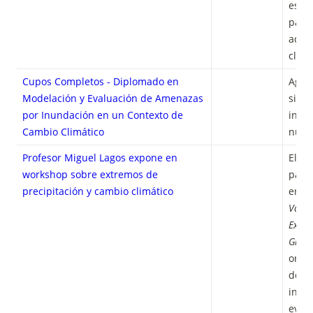
estos
para 
adapt
climá
Cupos Completos -
Diplomado en
Agra
Modelación y Evaluación de Amenazas
since
por Inundación en un Contexto de
inter
Cambio Climático
nues
Profesor Miguel Lagos expone en
El pr
workshop sobre extremos de
parti
precipitación y cambio climático
en e
Vapor
Extre
organ
dond
inves
event