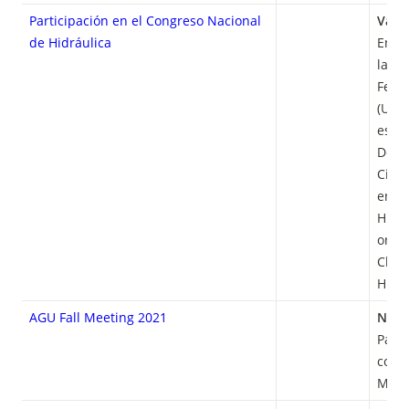
Participación en el Congreso Nacional
Valdi
de Hidráulica
En un
la Un
Feder
(UTFS
estud
Depa
Civil
en el
Hidrá
organ
Chile
Hidrá
AGU Fall Meeting 2021
New 
Parti
confe
Meet