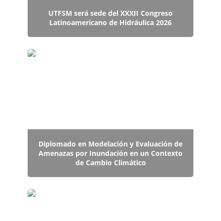
UTFSM será sede del XXXII Congreso
Latinoamericano de Hidráulica 2026
Diplomado en Modelación y Evaluación de
Amenazas por Inundación en un Contexto de
Cambio Climático
Diplomado en Modelación y Evaluación de
Amenazas por Inundación en un Contexto
de Cambio Climático
Profesor Miguel Lagos adjudica Proyecto
FONDECYT de iniciación 2026