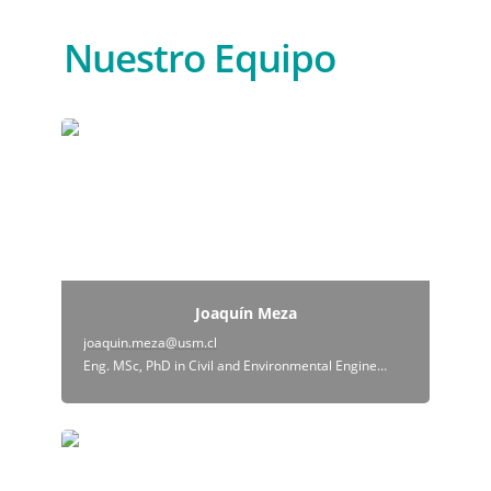
Nuestro Equipo
Joaquín Meza
Joaquín Meza
joaquin.meza@usm.cl
Eng. MSc, PhD in Civil and Environmental Engineering, University of California, Davis, USA
Miguel Lagos