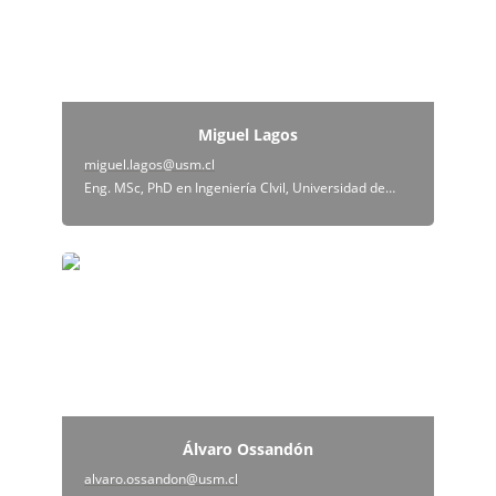
Miguel Lagos
miguel.lagos@usm.cl
Eng. MSc, PhD en Ingeniería CIvil, Universidad de Chile
Álvaro Ossandón
Álvaro Ossandón
alvaro.ossandon@usm.cl