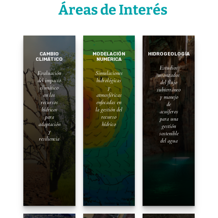
Áreas de Interés
CAMBIO
MODELACIÓN
HIDROGEOLOGÍA
CLIMÁTICO
NUMÉRICA
Estudios
Evaluación
Simulaciones
avanzados
del impacto
hidrológicas
del flujo
climático
y
subterráneo
en los
atmosféricas
y manejo
recursos
enfocadas en
de
hídricos
la gestión del
acuíferos
para
recurso
para una
adaptación
hídrico
gestión
y
sostenible
resiliencia
del agua