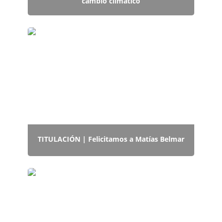
cambio climático
TITULACIÓN | Felicitamos a Matías Belmar
TITULACIÓN | Felicitamos a Matías Belmar
Impacto del Cambio Climático en la
Infraestructura y la Planificación