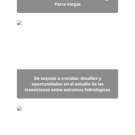
Parra Vargas
De sequías a crecidas: desafíos y oportunidades
en el estudio de las transiciones entre extremos
hidrológicos
De sequías a crecidas: desafíos y
oportunidades en el estudio de las
transiciones entre extremos hidrológicos
DOBLE TITULACIÓN | Felicitamos a Felipe
Saavedra Muñoz