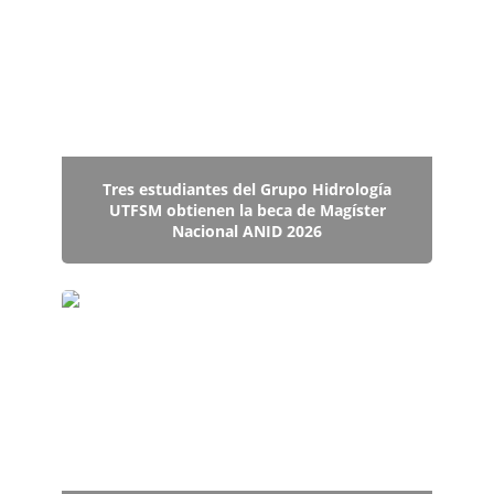
obtienen la beca de Magíster Nacional ANID 2026
Tres estudiantes del Grupo Hidrología
UTFSM obtienen la beca de Magíster
Nacional ANID 2026
UTFSM será sede del XXXII Congreso
Latinoamericano de Hidráulica 2026