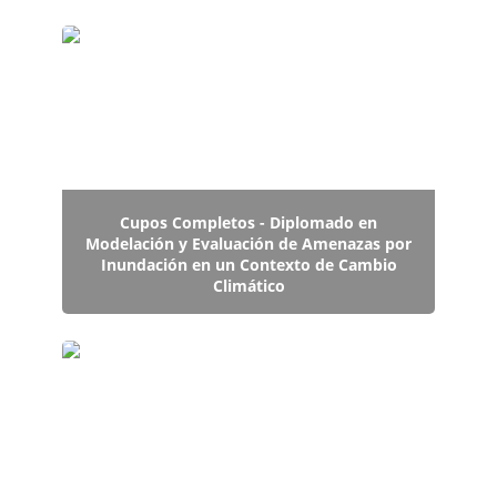
Cupos Completos - Diplomado en Modelación y
Evaluación de Amenazas por Inundación en un
Contexto de Cambio Climático
Cupos Completos -
Diplomado en
Modelación y Evaluación de Amenazas por
Inundación en un Contexto de Cambio
Climático
Profesor Miguel Lagos expone en workshop sobre
extremos de precipitación y cambio climático