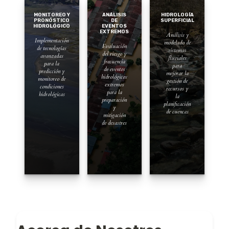
MONITOREO Y
ANÁLISIS
HIDROLOGÍA
PRONÓSTICO
DE
SUPERFICIAL
HIDROLÓGICO
EVENTOS
EXTREMOS
Análisis y
Implementación
modelado de
Evaluación
de tecnologías
sistemas
del riesgo y
avanzadas
fluviales
frecuencia
para la
para
de eventos
predicción y
mejorar la
hidrológicos
monitoreo de
gestión de
extremos
condiciones
recursos y
para la
hidrológicas
la
preparación
planificación
y
de cuencas
mitigación
de desastres