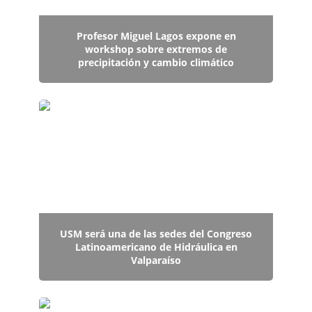
Profesor Miguel Lagos expone en
workshop sobre extremos de
precipitación y cambio climático
USM será una de las sedes del Congreso
Latinoamericano de Hidráulica en Valparaíso
USM será una de las sedes del Congreso
Latinoamericano de Hidráulica en
Valparaíso
Tres estudiantes del Grupo Hidrología UTFSM