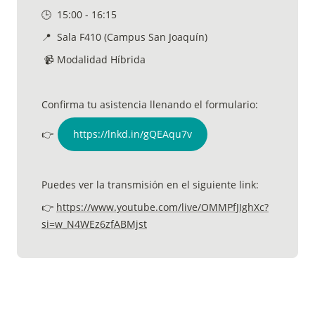
🕒  15:00 - 16:15
📍  Sala F410 (Campus San Joaquín)
 📹 Modalidad Híbrida
Confirma tu asistencia llenando el formulario:
👉  
https://lnkd.in/gQEAqu7v
Puedes ver la transmisión en el siguiente link:
👉 
https://www.youtube.com/live/OMMPfJIghXc?
si=w_N4WEz6zfABMjst