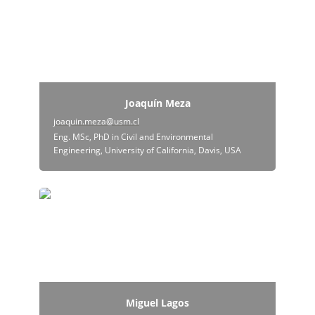
Joaquín Meza
joaquin.meza@usm.cl
Eng. MSc, PhD in Civil and Environmental 
Engineering, University of California, Davis, USA
Miguel Lagos
Miguel Lagos