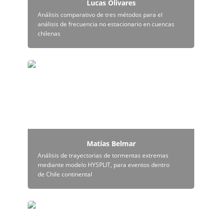
Lucas Olivares
Análisis comparativo de tres métodos para el 
análisis de frecuencia no estacionario en cuencas 
chilenas
Matías Belmar
Matías Belmar
Análisis de trayectorias de tormentas extremas 
mediante modelo HYSPLIT, para eventos dentro 
de Chile continental
Esteban Hinostroza