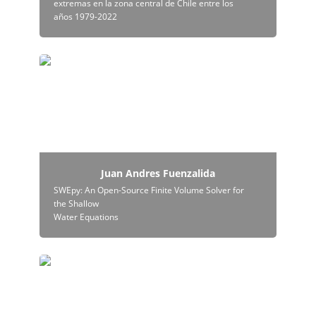
extremas en la zona central de Chile entre los 
años 1979-2022
Juan Andres Fuenzalida
Juan Andres Fuenzalida
SWEpy: An Open-Source Finite Volume Solver for 
the Shallow

Water Equations
Felipe Saavedra