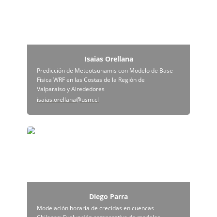
Isaias Orellana
Predicción de Meteotsunamis con Modelo de Base 
Física WRF en las Costas de la Región de 
Valparaíso y Alrededores
isaias.orellana@usm.cl
Diego Parra
Diego Parra
Modelación horaria de crecidas en cuencas 