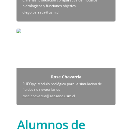
Chilenas: Evaluación comparativa de modelos 
hidrológicos y funciones objetivo
diego.parrava@usm.cl
Rose Chavarría
Rose Chavarría
RHEOpy: Módulo reológico para la simulación de 
fluidos no newtonianos
rose.chavarria@sansano.usm.cl
Alumnos de 