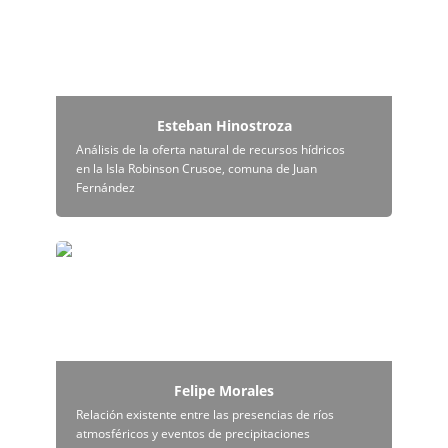
Esteban Hinostroza
Análisis de la oferta natural de recursos hídricos 
en la Isla Robinson Crusoe, comuna de Juan 
Fernández
Felipe Morales
Felipe Morales
Relación existente entre las presencias de ríos 
atmosféricos y eventos de precipitaciones 