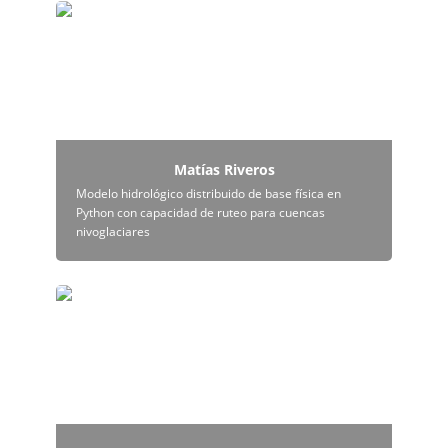
Matías Riveros
Matías Riveros
Modelo hidrológico distribuido de base física en 
Python con capacidad de ruteo para cuencas 
nivoglaciares
Lucas Olivares