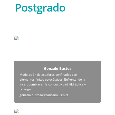
Postgrado
Gonzalo Bustos
Gonzalo Bustos
Modelación de acuíferos confinados con 
elementos finitos estocásticos: Enfrentando la 
incertidumbre en la conductividad Hidráulica y 
recarga
gonzalo.bustoso@sansano.usm.cl
Isaias Orellana