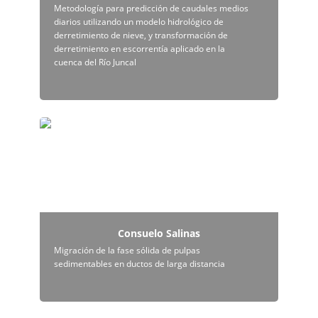
Metodología para predicción de caudales medios 
diarios utilizando un modelo hidrológico de 
derretimiento de nieve, y transformación de 
derretimiento en escorrentía aplicado en la 
cuenca del Río Juncal
Consuelo Salinas
Consuelo Salinas
Migración de la fase sólida de pulpas 
sedimentables en ductos de larga distancia