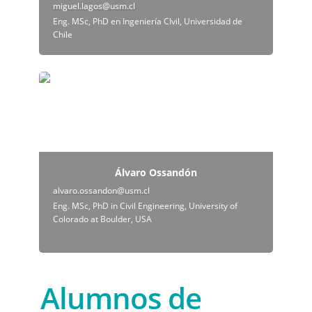
miguel.lagos@usm.cl
Eng. MSc, PhD en Ingeniería CIvil, Universidad de 
Chile
Álvaro Ossandón
Álvaro Ossandón
alvaro.ossandon@usm.cl
Eng. MSc, PhD in Civil Engineering, University of 
Colorado at Boulder, USA                 

Alumnos de 