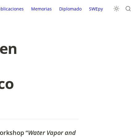
blicaciones
Memorias
Diplomado
SWEpy
en 
co
workshop “
Water Vapor and 