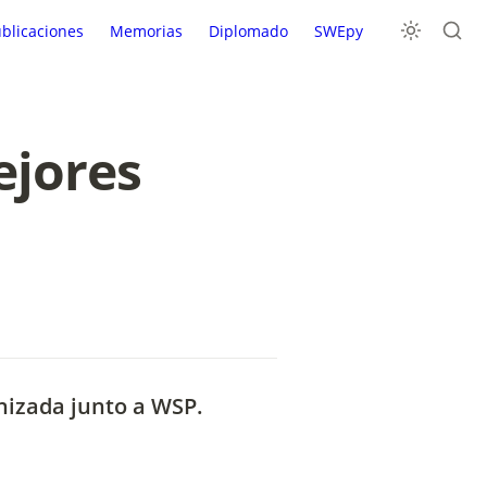
blicaciones
Memorias
Diplomado
SWEpy
jores 
nizada junto a WSP.