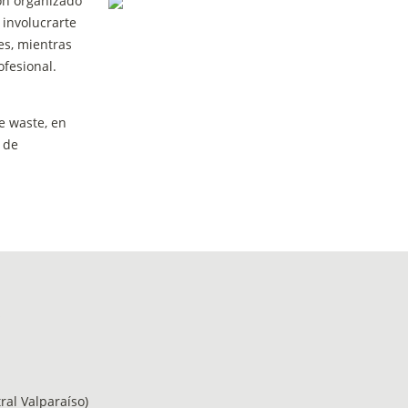
ón organizado 
nvolucrarte 
s, mientras 
fesional.
 waste, en 
de 
s
ral Valparaíso)