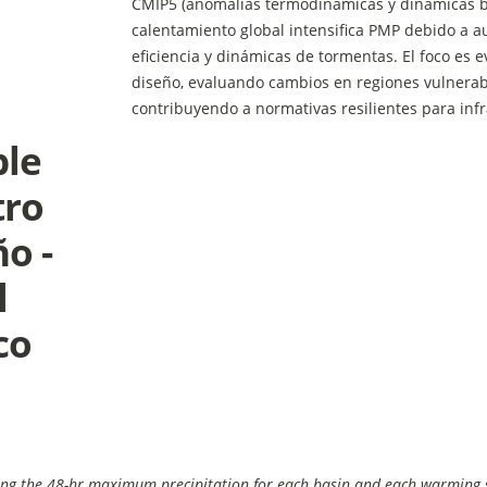
CMIP5 (anomalías termodinámicas y dinámicas ba
calentamiento global intensifica PMP debido a 
eficiencia y dinámicas de tormentas. El foco es 
diseño, evaluando cambios en regiones vulnerables
contribuyendo a normativas resilientes para infr
le 
ro 
 - 
 
co
uring the 48-hr maximum precipitation for each basin and each warming 