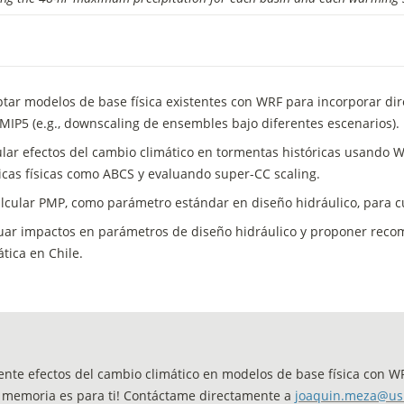
tar modelos de base física existentes con WRF para incorporar dir
MIP5 (e.g., downscaling de ensembles bajo diferentes escenarios).
lar efectos del cambio climático en tormentas históricas usando W
icas físicas como ABCS y evaluando super-CC scaling.
lcular PMP, como parámetro estándar en diseño hidráulico, para c
uar impactos en parámetros de diseño hidráulico y proponer reco
ática en Chile.
ente efectos del cambio climático en modelos de base física con WRF
a memoria es para ti! Contáctame directamente a 
joaquin.meza@us