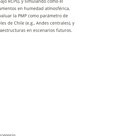
jo RCPs), y simulando cómo el 
aumentos en humedad atmosférica, 
evaluar la PMP como parámetro de 
 de Chile (e.g., Andes centrales), y 
aestructuras en escenarios futuros.
scenario.