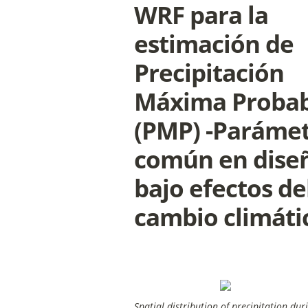
WRF para la 
estimación de 
Precipitación 
Máxima Probab
(PMP) -Parámet
común en diseño
bajo efectos del
cambio climáti
Spatial distribution of precipitation d