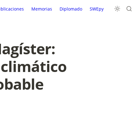
blicaciones
Memorias
Diplomado
SWEpy
gíster: 
climático 
bable 