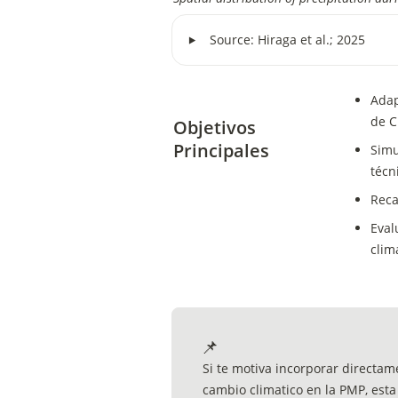
‣
Source: Hiraga et al.; 2025
Adap
de C
Objetivos 
Principales
Simu
técn
Reca
Eval
clim
📌
Si te motiva incorporar directam
cambio climatico en la PMP, est