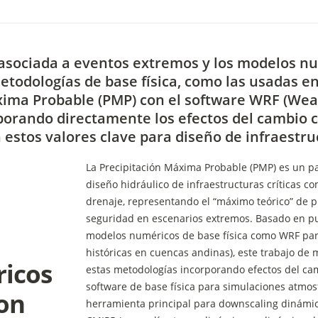
 asociada a eventos extremos y los modelos nu
todologías de base física, como las usadas en
axima Probable (PMP) con el software WRF (Wea
porando directamente los efectos del cambio cl
stos valores clave para diseño de infraestruc
La Precipitación Máxima Probable (PMP) es un 
diseño hidráulico de infraestructuras críticas c
drenaje, representando el “máximo teórico” de pr
seguridad en escenarios extremos. Basado en pu
modelos numéricos de base física como WRF para
históricas en cuencas andinas), este trabajo de 
icos 
estas metodologías incorporando efectos del cam
software de base física para simulaciones atmosf
on 
herramienta principal para downscaling dinámic